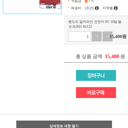
적립금
1 %
배송비
(조건)
지역별
쎈도리 알카라인 건전지 9V 10알 벌
크 6LR61 6LF22
15,400
원
+1
-1
15,400
총 상품 금액
원
상세정보 새창 열기