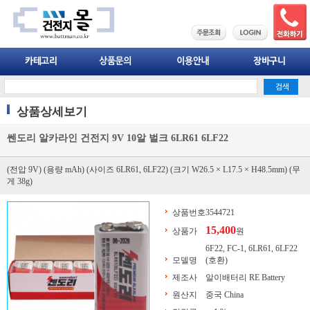
상품상세보기
쎈도리 알카라인 건전지 9V 10알 벌크 6LR61 6LF22
(전압 9V) (용량 mAh) (사이즈 6LR61, 6LF22) (크기 W26.5 × L17.5 × H48.5mm) (무
게 38g)
상품번호
3544721
15,400
상품가
원
6F22, FC-1, 6LR61, 6LF22
모델명
(호환)
제조사
알이배터리 RE Battery
원산지
중국 China