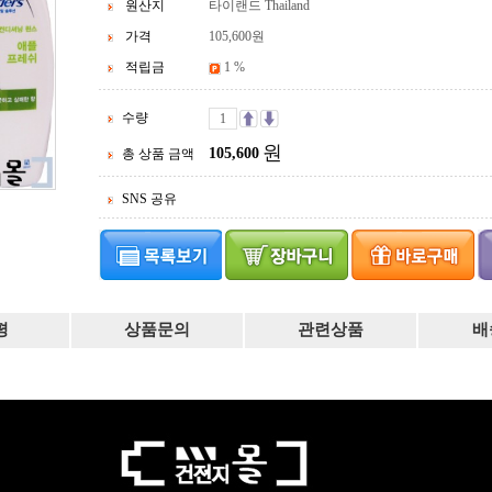
원산지
타이랜드 Thailand
가격
105,600
원
적립금
1 %
수량
원
105,600
총 상품 금액
SNS 공유
평
상품문의
관련상품
배