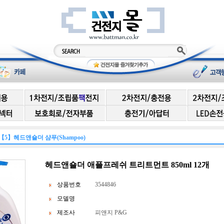
【5】헤드앤숄더 샴푸(Shampoo)
헤드앤숄더 애플프레쉬 트리트먼트 850ml 12개
상품번호
3544846
모델명
제조사
피앤지 P&G