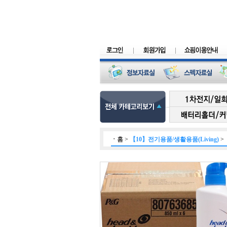
ㆍ
홈
>
【10】전기용품/생활용품(Living)
>