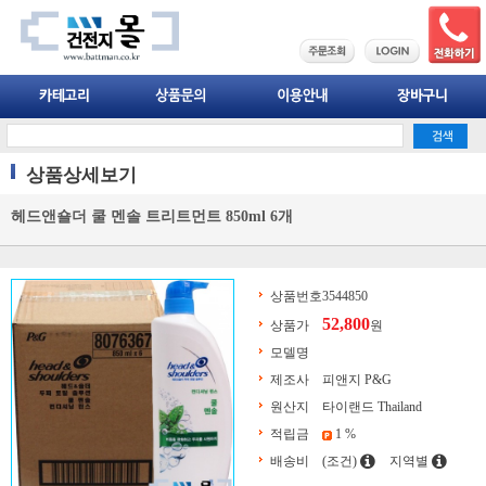
상품상세보기
헤드앤숄더 쿨 멘솔 트리트먼트 850ml 6개
상품번호
3544850
52,800
상품가
원
모델명
제조사
피앤지 P&G
원산지
타이랜드 Thailand
적립금
1 %
배송비
(조건)
지역별