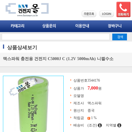
상품상세보기
맥스파워 충전용 건전지 C5000J C (1.2V 5000mAh) 니켈수소
상품번호
3544176
7,000
상품가
원
모델명
제조사
맥스파워
원산지
중국
적립금
1 %
배송비
(조건)
지역별