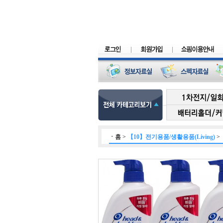
ㆍ
홈
>
【10】전기용품/생활용품(Living)
>