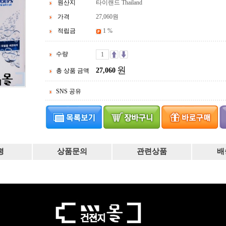
원산지
타이랜드 Thailand
가격
27,060
원
적립금
1 %
수량
원
27,060
총 상품 금액
SNS 공유
평
상품문의
관련상품
배