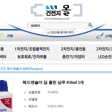
【5】헤드앤숄더 샴푸(Shampoo)
헤드앤숄더 딥 클린 샴푸 850ml 3개
상품번호
3544854
모델명
제조사
피앤지 P&G