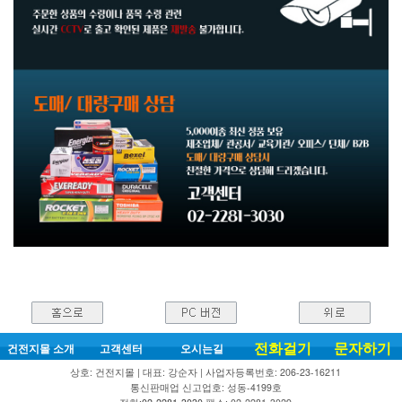
전화걸기
문자하기
건전지몰 소개
고객센터
오시는길
상호: 건전지몰 | 대표: 강순자 | 사업자등록번호: 206-23-16211
통신판매업 신고업호: 성동-4199호