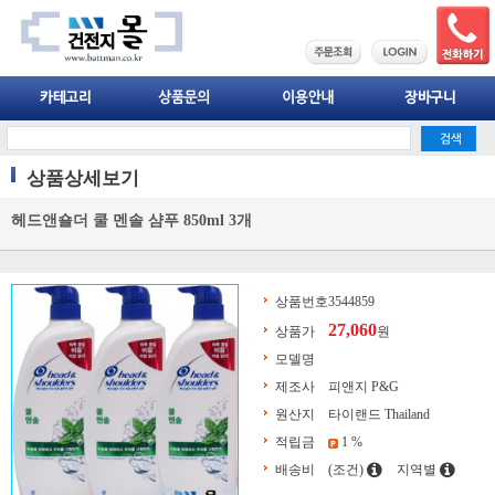
상품상세보기
헤드앤숄더 쿨 멘솔 샴푸 850ml 3개
상품번호
3544859
27,060
상품가
원
모델명
제조사
피앤지 P&G
원산지
타이랜드 Thailand
적립금
1 %
배송비
(조건)
지역별