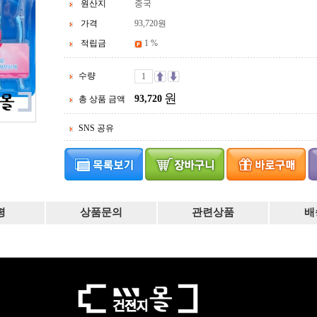
원산지
중국
가격
93,720
원
적립금
1 %
수량
원
93,720
총 상품 금액
SNS 공유
평
상품문의
관련상품
배