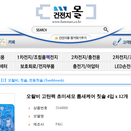
【2】오랄비, 칫솔, 전동칫솔 (Toothbrush)
오랄비 고탄력 초미세모 틈새케어 칫솔 4입 x 12개
상품번호
3544860
모델명
제조사
P&G