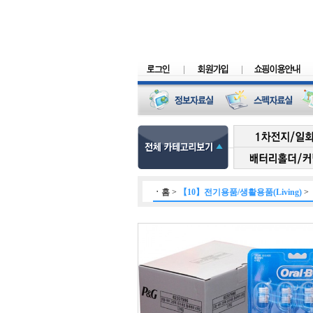
ㆍ
홈
>
【10】전기용품/생활용품(Living)
>