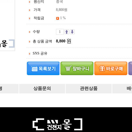
원산지
중국
가격
8,800
원
적립금
1 %
수량
원
8,800
총 상품 금액
SNS 공유
평
상품문의
관련상품
배