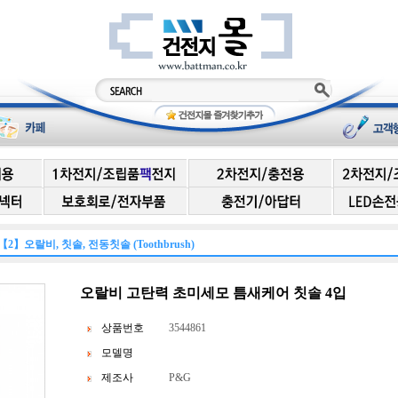
【2】오랄비, 칫솔, 전동칫솔 (Toothbrush)
오랄비 고탄력 초미세모 틈새케어 칫솔 4입
상품번호
3544861
모델명
제조사
P&G