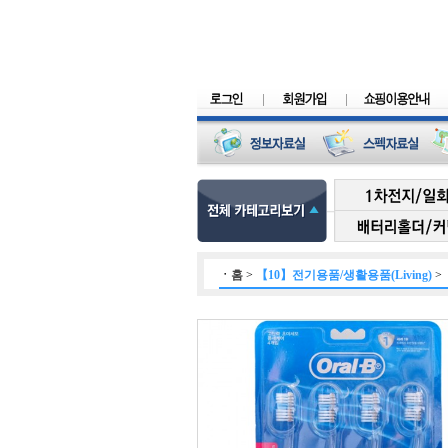
ㆍ
홈
>
【10】전기용품/생활용품(Living)
>