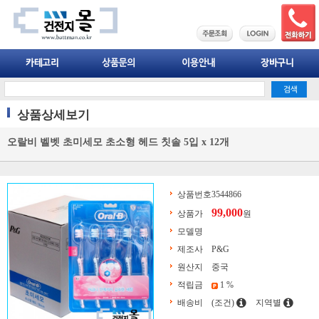
상품상세보기
오랄비 벨벳 초미세모 초소형 헤드 칫솔 5입 x 12개
상품번호
3544866
99,000
상품가
원
모델명
제조사
P&G
원산지
중국
적립금
1 %
배송비
(조건)
지역별