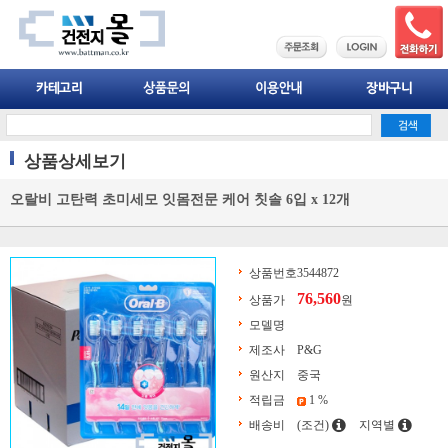
상품상세보기
오랄비 고탄력 초미세모 잇몸전문 케어 칫솔 6입 x 12개
상품번호
3544872
76,560
상품가
원
모델명
제조사
P&G
원산지
중국
적립금
1 %
배송비
(조건)
지역별