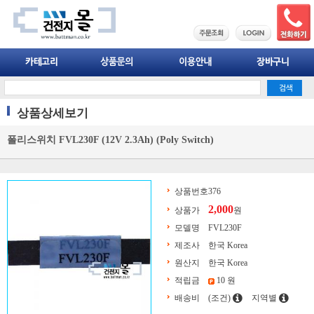
상품상세보기
폴리스위치 FVL230F (12V 2.3Ah) (Poly Switch)
상품번호
376
2,000
상품가
원
모델명
FVL230F
제조사
한국 Korea
원산지
한국 Korea
적립금
10 원
배송비
(조건)
지역별