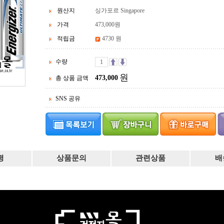
원산지
싱가포르 Singapore
가격
473,000
원
적립금
4730 원
수량
원
473,000
총 상품 금액
SNS 공유
평
상품문의
관련상품
배