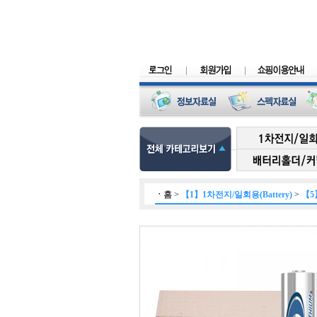
ㆍ
홈
>
【1】1차전지/일회용(Battery)
>
【5