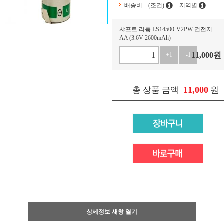
배송비
(조건)
지역별
샤프트 리튬 LS14500-V2PW 건전지
AA (3.6V 2600mAh)
11,000
원
+1
-1
11,000
총 상품 금액
원
상세정보 새창 열기