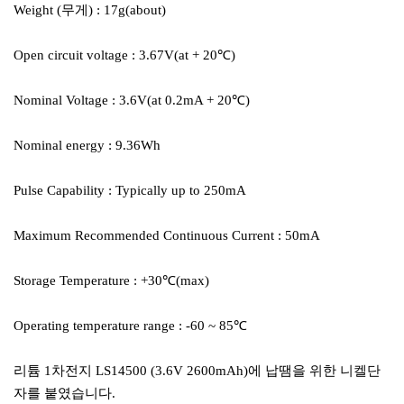
Weight (무게) : 17g(about)
Open circuit voltage : 3.67V(at + 20℃)
Nominal Voltage : 3.6V(at 0.2mA + 20℃)
Nominal energy : 9.36Wh
Pulse Capability : Typically up to 250mA
Maximum Recommended Continuous Current : 50mA
Storage Temperature : +30℃(max)
Operating temperature range : -60 ~ 85℃
리튬 1차전지 LS14500 (3.6V 2600mAh)에 납땜을 위한 니켈단
자를 붙였습니다.