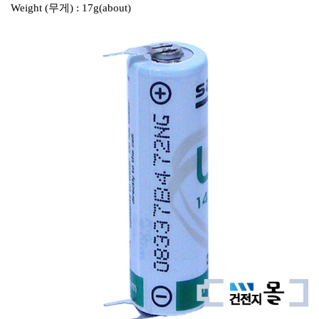
Weight (무게) : 17g(about)