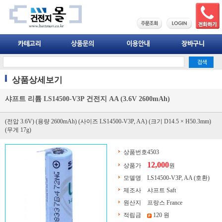
상품상세보기
샤프트 리튬 LS14500-V3P 건전지 AA (3.6V 2600mAh)
(전압 3.6V) (용량 2600mAh) (사이즈 LS14500-V3P, AA) (크기 D14.5 × H50.3mm)
(무게 17g)
상품번호
4503
12,000
상품가
원
모델명
LS14500-V3P, AA (호환)
제조사
샤프트 Saft
원산지
프랑스 France
적립금
120 원