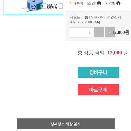
배송비
(조건)
지역별
샤프트 리튬 LS14500-V3P 건전지
AA (3.6V 2600mAh)
12,000
원
+1
-1
12,000
총 상품 금액
원
상세정보 새창 열기