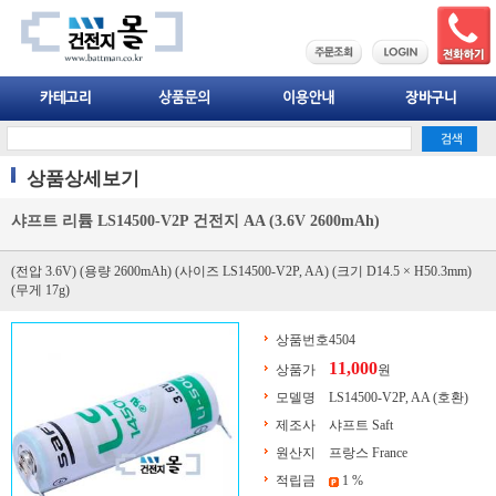
상품상세보기
샤프트 리튬 LS14500-V2P 건전지 AA (3.6V 2600mAh)
(전압 3.6V) (용량 2600mAh) (사이즈 LS14500-V2P, AA) (크기 D14.5 × H50.3mm)
(무게 17g)
상품번호
4504
11,000
상품가
원
모델명
LS14500-V2P, AA (호환)
제조사
샤프트 Saft
원산지
프랑스 France
적립금
1 %