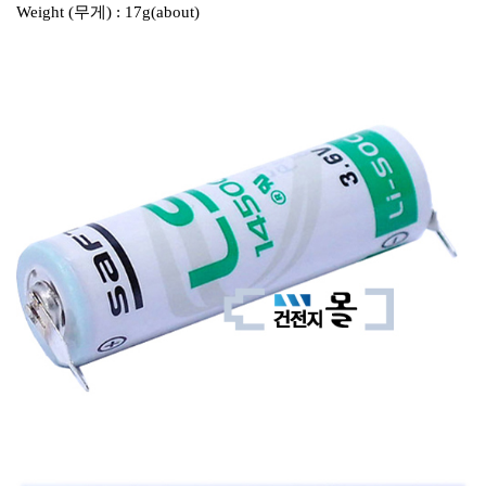
Weight (무게) : 17g(about)