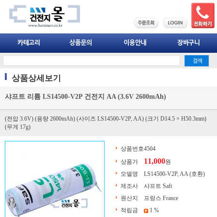
상품상세보기
샤프트 리튬 LS14500-V2P 건전지 AA (3.6V 2600mAh)
(전압 3.6V) (용량 2600mAh) (사이즈 LS14500-V2P, AA) (크기 D14.5 × H50.3mm)
(무게 17g)
상품번호
4504
11,000
상품가
원
모델명
LS14500-V2P, AA (호환)
제조사
샤프트 Saft
원산지
프랑스 France
적립금
1 %