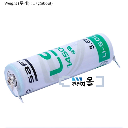
Weight (무게) : 17g(about)