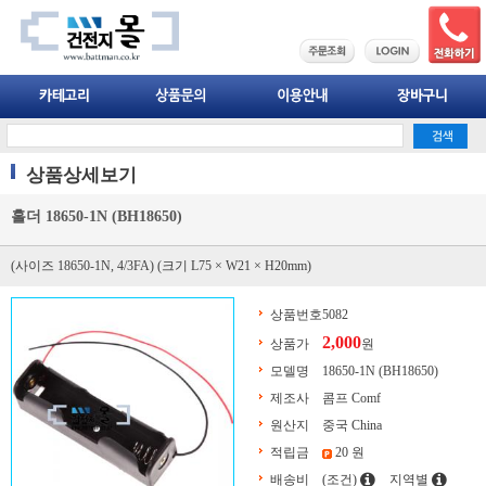
상품상세보기
홀더 18650-1N (BH18650)
(사이즈 18650-1N, 4/3FA) (크기 L75 × W21 × H20mm)
상품번호
5082
2,000
상품가
원
모델명
18650-1N (BH18650)
제조사
콤프 Comf
원산지
중국 China
적립금
20 원
배송비
(조건)
지역별