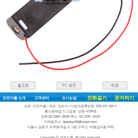
전화걸기
문자하기
건전지몰 소개
고객센터
오시는길
상호: 건전지몰 | 대표: 강순자 | 사업자등록번호: 206-23-16211
통신판매업 신고업호: 성동-4199호
전화:
02-2281-3030
팩스: 02-2281-3029
이메일주소:
spaceyu30@naver.com
서울시 성동구 무학봉16길 5, 1층(구주소: 하왕십리동 976)
Copyright ⓒ 건전지몰. All right reserved.