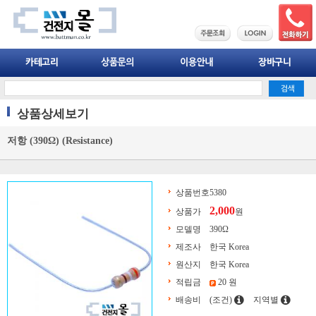
상품상세보기
저항 (390Ω) (Resistance)
상품번호
5380
2,000
상품가
원
모델명
390Ω
제조사
한국 Korea
원산지
한국 Korea
적립금
20 원
배송비
(조건)
지역별