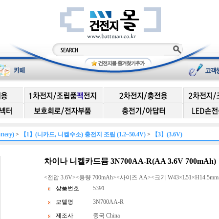
ery)
>
【1】(니카드, 니켈수소) 충전지 조립 (1.2~50.4V)
>
【3】(3.6V)
차이나 니켈카드뮴 3N700AA-R(AA 3.6V 700mAh)
<전압 3.6V><용량 700mAh><사이즈 AA><크기 W43×L51×H14.5mm
상품번호
5391
모델명
3N700AA-R
제조사
중국 China