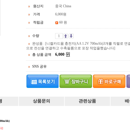
원산지
중국 China
가격
6,000
원
적립금
60 원
수량
완성품 : [니켈카드뮴 충전지(AA 1.2V 700mAh)3개를 직렬로
으로 전선을 연결하고 수축필름으로 포장 작업을했습니다]
원
6,000
총 상품 금액
SNS 공유
평
상품문의
관련상품
배
700mAh)
다]