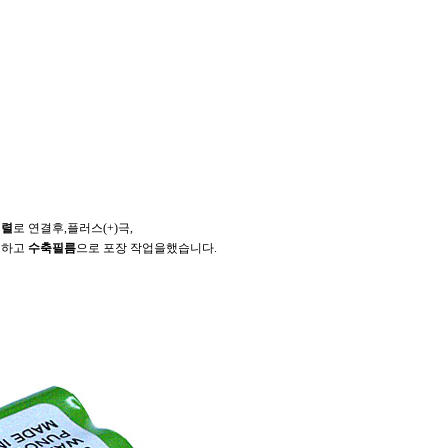
직렬
로 연결후,플러스(+)극,
결하고
수축필름
으로 포장 작업을했습니다.