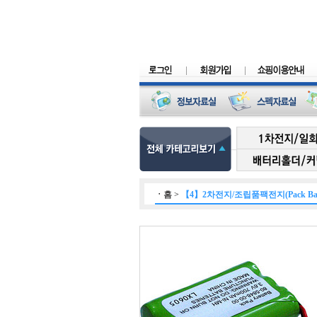
ㆍ
홈
>
【4】2차전지/조립품팩전지(Pack Batt