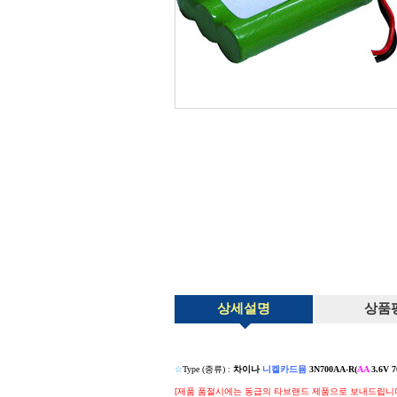
상세설명
상품
☆
Type (종류) :
차이나
니켈카드뮴
3N700AA-R(
AA
3.6V 
[제품 품절시에는 동급의 타브랜드 제품으로 보내드립니