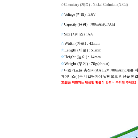
☆Chemistry (재료) : Nickel Cadmium(NiCd)
☆
Voltage (전압) : 3.6V
☆
Capacity (용량) : 700mAh(0.7Ah)
☆
Size (사이즈) : AA
☆
Width (가로) : 43mm
☆
Length (세로) : 51mm
☆
Height (높이) : 14mm
☆
Weight (무게) : 70g(about)
☆
니켈카드뮴 충전지(AA 1.2V 700mAh)3개를
마이너스(-)극 니켈단자에 납땜으로 전선을 연
[조립품 팩전지는 반품및 환불이 안되니 주의해 주세요]