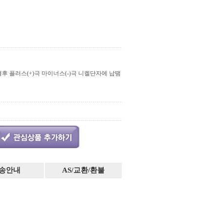
 연결후 플러스(+)극 마이너스(-)극 니켈단자에 납땜
송안내
AS/교환/환불