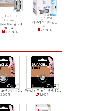
[ 에너자이저
[ 피앤지 P&G]
Energizer]
페브리즈 에어 린넨
에너자이저 얼티메
스카이...
이트 리...
25,800원
473,000원
코인 건전지 C...
듀라셀 리튬 코인 건전지 C...
3,960원
3,300원