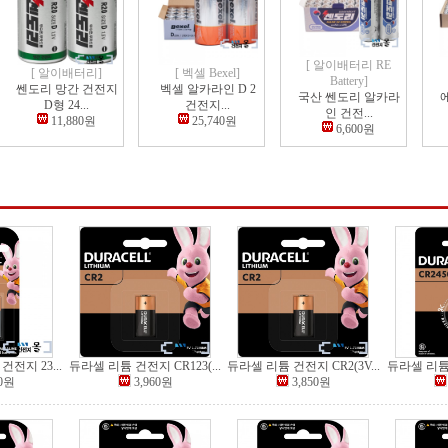
[ 알이배터리 RE
[ 알이배터리]
[ 벡셀 Bexel]
Battery]
쎈도리 망간 건전지
벡셀 알카라인 D 2
국산 쎈도리 알카라
D형 24...
건전지...
인 건전...
11,880원
25,740원
6,600원
전지 23...
듀라셀 리튬 건전지 CR123(...
듀라셀 리튬 건전지 CR2(3V...
듀라셀 리튬 
00원
3,960원
3,850원