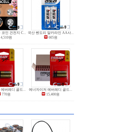
코인 건전지 C...
국산 쎈도리 알카라인 AA사...
4,510원
605원
에버레디 골드...
에너자이저 에버레디 골드...
770원
15,400원