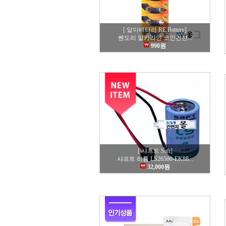
[ 알이배터리 RE Battery]
쎈도리 알카라인 코인건전...
990원
[ 샤프트 Saft]
샤프트 리튬 LS26500-EK88...
32,000원