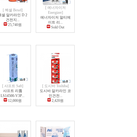
[ 에너자이저
[ 벡셀 Bexel]
Energizer]
벡셀 알카라인 D 2
에너자이저 얼티메
건전지...
이트 리...
25,740원
Sold Out
[ 샤프트 Saft]
[ 도시바 Toshiba]
샤프트 리튬
도시바 알카라인 코
LS14500-V3P...
인건전...
12,000원
2,420원