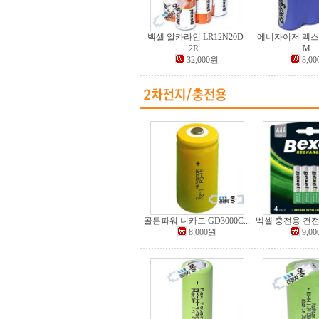
벡셀 알카라인 LR12N20D-
에너자이저 맥스 
2R...
M...
32,000원
8,0
골든파워 니카드 GD3000C...
벡셀 충전용 건전지 
8,000원
9,0