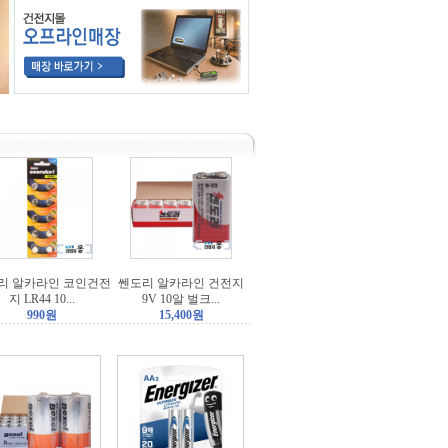
리 알카라인 코인건전
쎈도리 알카라인 건전지
지 LR44 10...
9V 10알 벌크...
990원
15,400원