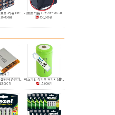
트) 리튬 ER2...
샤프트 리튬 LS25N17500-5R...
210,000원
450,000원
폴리머 충전지...
맥스파워 충전용 건전지 MP...
15,000원
15,000원