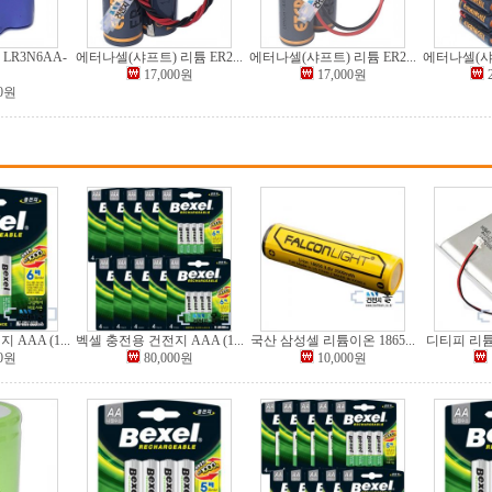
LR3N6AA-
에터나셀(샤프트) 리튬 ER2...
에터나셀(샤프트) 리튬 ER2...
에터나셀(샤프
17,000원
17,000원
00원
AAA (1...
벡셀 충전용 건전지 AAA (1...
국산 삼성셀 리튬이온 1865...
디티피 리튬
00원
80,000원
10,000원