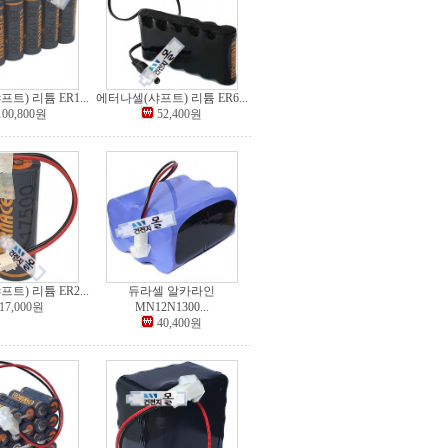
트) 리튬 ER1...
에터나셀(샤프트) 리튬 ER6...
100,800원
52,400원
트) 리튬 ER2...
듀라셀 알카라인
17,000원
MN12N1300...
40,400원