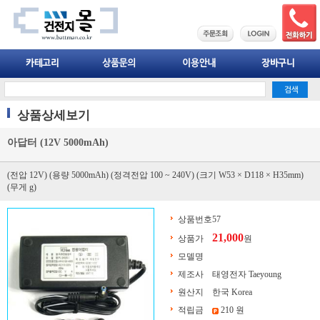
상품상세보기
아답터 (12V 5000mAh)
(전압 12V) (용량 5000mAh) (정격전압 100 ~ 240V) (크기 W53 × D118 × H35mm)
(무게 g)
상품번호
57
21,000
상품가
원
모델명
제조사
태영전자 Taeyoung
원산지
한국 Korea
적립금
210 원