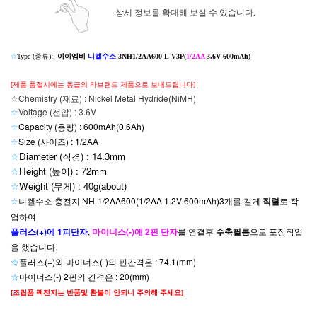
상세 정보를 확대해 보실 수 있습니다.
☆
Type (종류) :
이이엠비
니켈수소
3NH1/2AA600-L-V3P(
1/2AA
3.6V 600mAh)
[제품 품절시에는 동급의 타브랜드 제품으로 보내드립니다]
☆Chemistry (재료) : Nickel Metal Hydride(NiMH)
☆
Voltage (전압) : 3.6V
☆
Capacity (용량) : 600mAh(0.6Ah)
☆
Size (사이즈) : 1/2AA
☆
Diameter (직경) : 14.3mm
☆
Height (높이) : 72mm
☆
Weight (무게) : 40g(about
)
☆
니켈수소 충전지 NH-1/2AA600(1/2AA 1.2V 600mAh)3개를 길게
직렬
로 작
업하여
플러스(+)에 1피단자
,
마이너스(-)에 2핀 단자
를
연결후
수축필름
으로 포장작업
을 했습니다.
☆
플러스(+)와 마이너스(-)의 핀간격은 : 74.1(mm)
☆
마이너스(-) 2핀의 간격은 : 20(mm)
[조립품 팩전지는 반품및 환불이 안되니 주의해 주세요]