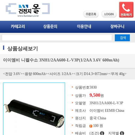
상품상세보기
이이엠비 니켈수소 3NH1/2AA600-L-V3P(1/2AA 3.6V 600mAh)
<전압 3.6V><용량 600mAh><사이즈 1/2AA><크기 D14.3×H72mm><무게 40g>
상품번호
5930
9,500
상품가
원
모델명
3NH1/2AA600-L-V3P
제조사
이이엠비 EEMB China
원산지
중국 China
적립금
100 원
배송비
(조건)
지역별