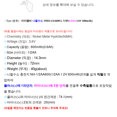
상세 정보를 확대해 보실 수 있습니다.
☆
Type (종류) :
이이엠비
니켈수소
3NH1/2AA600-L-V3P(
1/2AA
3.6V 600mAh)
[제품 품절시에는 동급의 타브랜드 제품으로 보내드립니다]
☆Chemistry (재료) : Nickel Metal Hydride(NiMH)
☆
Voltage (전압) : 3.6V
☆
Capacity (용량) : 600mAh(0.6Ah)
☆
Size (사이즈) : 1/2AA
☆
Diameter (직경) : 14.3mm
☆
Height (높이) : 72mm
☆
Weight (무게) : 40g(about
)
☆
니켈수소 충전지 NH-1/2AA600(1/2AA 1.2V 600mAh)3개를 길게
직렬
로 작
업하여
플러스(+)에 1피단자
,
마이너스(-)에 2핀 단자
를
연결후
수축필름
으로 포장작업
을 했습니다.
☆
플러스(+)와 마이너스(-)의 핀간격은 : 74.1(mm)
☆
마이너스(-) 2핀의 간격은 : 20(mm)
[조립품 팩전지는 반품및 환불이 안되니 주의해 주세요]