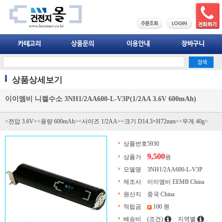
상품상세보기
이이엠비 니켈수소 3NH1/2AA600-L-V3P(1/2AA 3.6V 600mAh)
<전압 3.6V><용량 600mAh><사이즈 1/2AA><크기 D14.3×H72mm><무게 40g>
상품번호
5930
9,500
상품가
원
모델명
3NH1/2AA600-L-V3P
제조사
이이엠비 EEMB China
원산지
중국 China
적립금
100 원
배송비
(조건)
지역별