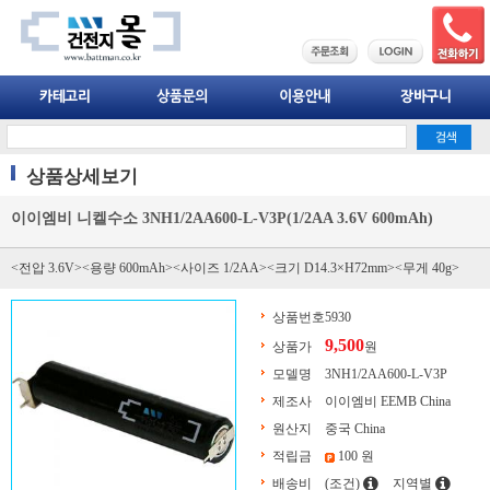
상품상세보기
이이엠비 니켈수소 3NH1/2AA600-L-V3P(1/2AA 3.6V 600mAh)
<전압 3.6V><용량 600mAh><사이즈 1/2AA><크기 D14.3×H72mm><무게 40g>
상품번호
5930
9,500
상품가
원
모델명
3NH1/2AA600-L-V3P
제조사
이이엠비 EEMB China
원산지
중국 China
적립금
100 원
배송비
(조건)
지역별