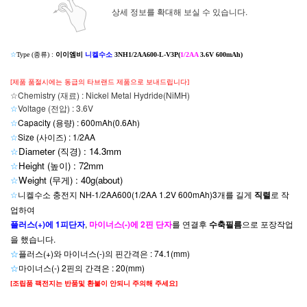
상세 정보를 확대해 보실 수 있습니다.
☆
Type (종류) :
이이엠비
니켈수소
3NH1/2AA600-L-V3P(
1/2AA
3.6V 600mAh)
[제품 품절시에는 동급의 타브랜드 제품으로 보내드립니다]
☆Chemistry (재료) : Nickel Metal Hydride(NiMH)
☆
Voltage (전압) : 3.6V
☆
Capacity (용량) : 600mAh(0.6Ah)
☆
Size (사이즈) : 1/2AA
☆
Diameter (직경) : 14.3mm
☆
Height (높이) : 72mm
☆
Weight (무게) : 40g(about
)
☆
니켈수소 충전지 NH-1/2AA600(1/2AA 1.2V 600mAh)3개를 길게
직렬
로 작
업하여
플러스(+)에 1피단자
,
마이너스(-)에 2핀 단자
를
연결후
수축필름
으로 포장작업
을 했습니다.
☆
플러스(+)와 마이너스(-)의 핀간격은 : 74.1(mm)
☆
마이너스(-) 2핀의 간격은 : 20(mm)
[조립품 팩전지는 반품및 환불이 안되니 주의해 주세요]