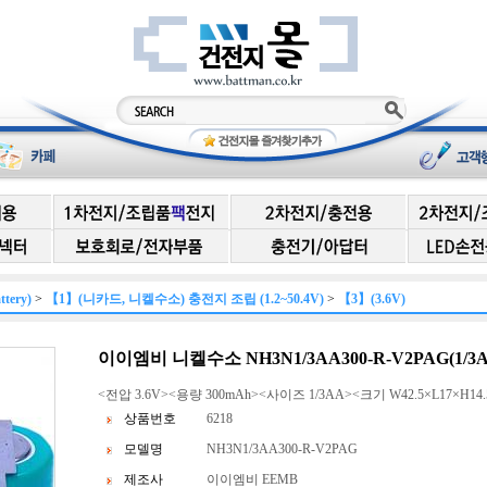
ery)
>
【1】(니카드, 니켈수소) 충전지 조립 (1.2~50.4V)
>
【3】(3.6V)
이이엠비 니켈수소 NH3N1/3AA300-R-V2PAG(1/3AA 
<전압 3.6V><용량 300mAh><사이즈 1/3AA><크기 W42.5×L17×H14.
상품번호
6218
모델명
NH3N1/3AA300-R-V2PAG
제조사
이이엠비 EEMB