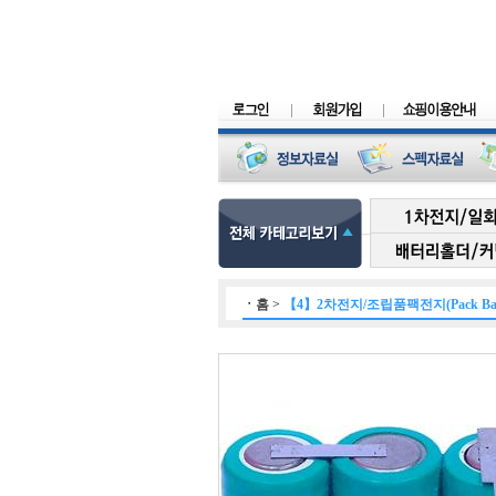
ㆍ
홈
>
【4】2차전지/조립품팩전지(Pack Batt