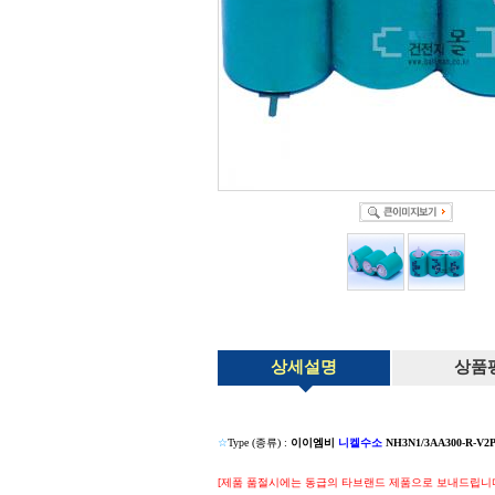
상세설명
상품
☆
Type (종류) :
이이엠비
니켈수소
NH3N1/3AA300-R-V2
[제품 품절시에는 동급의 타브랜드 제품으로 보내드립니