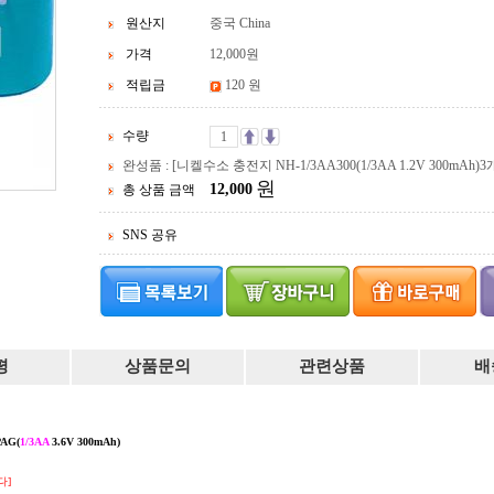
원산지
중국 China
가격
12,000
원
적립금
120 원
수량
완성품 : [니켈수소 충전지 NH-1/3AA300(1/3AA 1.2V 300m
원
12,000
총 상품 금액
SNS 공유
평
상품문의
관련상품
배
PAG(
1/3AA
3.6V 300mAh)
다]