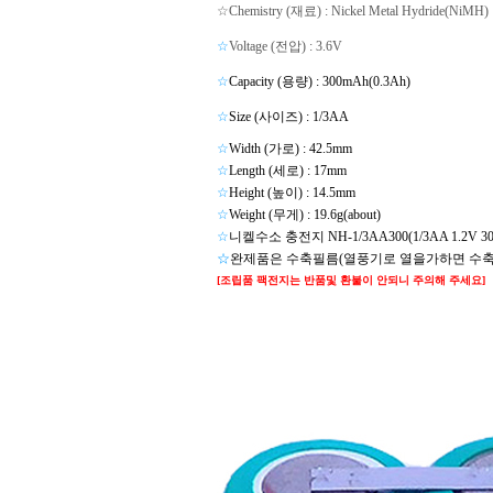
☆Chemistry (재료) : Nickel Metal Hydride(NiMH)
☆
Voltage (전압) : 3.6V
☆
Capacity (용량) : 300mAh(0.3Ah)
☆
Size (사이즈) : 1/3AA
☆
Width (가로) : 42.5mm
☆
Length (세로) : 17mm
☆
Height (높이) : 14.5mm
☆
Weight (무게) : 19.6g(about
)
☆
니켈수소 충전지 NH-1/3AA300(1/3AA 1.2V 
☆
완제품은
수축필름(열풍기로 열을가하면 수축
[조립품 팩전지는 반품및 환불이 안되니 주의해 주세요]