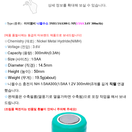
상세 정보를 확대해 보실 수 있습니다.
☆
Type (종류) :
이이엠비
니켈수소
3NH1/3AA300-L-NP(
1/3AA
3.6V 300mAh)
[제품 품절시에는 동급의 타브랜드 제품으로 보내드립니다]
☆Chemistry (재료) : Nickel Metal Hydride(NiMH)
☆
Voltage (전압) : 3.6V
☆
Capacity (용량) : 300mAh(0.3Ah)
☆
Size (사이즈) : 1/3AA
☆
Diameter (직경) : 14.5mm
☆
Height (높이) : 50mm
☆
Weight (무게) : 19.5g(about
)
☆
니켈수소 충전지 NH-1/3AA300(1/3AA 1.2V 300mAh)3개를 길게
직렬
연결
했습니다.
☆
완제품은
수축필름(열풍기로 열을가하면 수축됨)으로 포장 작업을 해서 보내
드립니다.
[조립품 팩전지는 반품및 환불이 안되니 주의해 주세요]