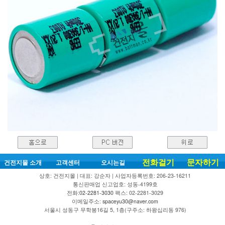
전화걸기
문자하기
건전지몰 소개
고객센터
오시는길
상호: 건전지몰 | 대표: 강순자 | 사업자등록번호: 206-23-16211
통신판매업 신고업호: 성동-4199호
전화:
02-2281-3030
팩스: 02-2281-3029
이메일주소:
spaceyu30@naver.com
서울시 성동구 무학봉16길 5, 1층(구주소: 하왕십리동 976)