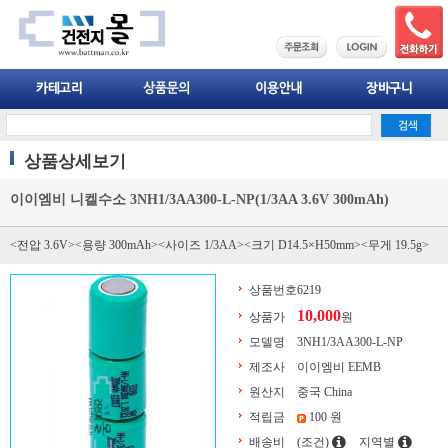
상품상세보기
이이엠비 니켈수소 3NH1/3AA300-L-NP(1/3AA 3.6V 300mAh)
<전압 3.6V><용량 300mAh><사이즈 1/3AA><크기 D14.5×H50mm><무게 19.5g>
상품번호
6219
10,000
상품가
원
모델명
3NH1/3AA300-L-NP
제조사
이이엠비 EEMB
원산지
중국 China
적립금
100 원
배송비
(조건)
지역별