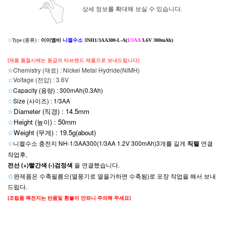
상세 정보를 확대해 보실 수 있습니다.
☆
Type (종류) :
이이엠비
니켈수소
3NH1/3AA300-L-A(
1/3AA
3.6V 300mAh)
[제품 품절시에는 동급의 타브랜드 제품으로 보내드립니다]
☆Chemistry (재료) : Nickel Metal Hydride(NiMH)
☆
Voltage (전압) : 3.6V
☆
Capacity (용량) : 300mAh(0.3Ah)
☆
Size (사이즈) : 1/3AA
☆
Diameter (직경) : 14.5mm
☆
Height (높이) : 50mm
☆
Weight (무게) : 19.5g(about
)
☆
니켈수소 충전지 NH-1/3AA300(1/3AA 1.2V 300mAh)3개를 길게
직렬
연결
작업후,
전선 (+)빨간색 (-)검정색
을 연결했습니다.
☆
완제품은
수축필름으(열풍기로 열을가하면 수축됨)로 포장 작업을 해서 보내
드립다.
[조립품 팩전지는 반품및 환불이 안되니 주의해 주세요]