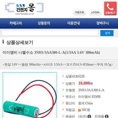
상품상세보기
이이엠비 니켈수소 3NH1/3AA300-L-A(1/3AA 3.6V 300mAh)
<전압 3.6V><용량 300mAh><사이즈 1/3AA><크기 D14.5×H50mm><무게 19.5g>
상품번호
6220
10,000
상품가
원
모델명
3NH1/3AA300-L-A
제조사
이이엠비 EEMB
원산지
중국 China
적립금
100 원
배송비
(조건)
지역별