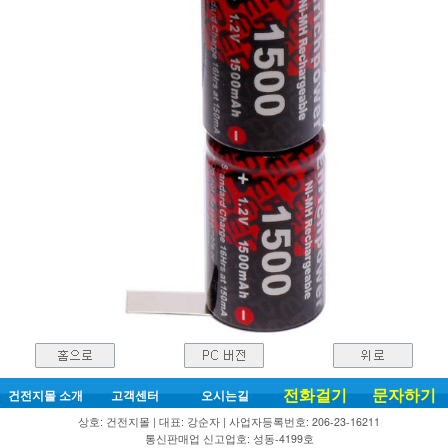
전화걸기
문자하기
건전지몰 소개
고객센터
오시는길
상호: 건전지몰 | 대표: 강순자 | 사업자등록번호: 206-23-16211
통신판매업 신고업호: 성동-4199호