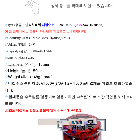
상세 정보를 확대해 보실 수 있습니다.
☆
Type (종류) :
엔리치파워
니켈수소
EP2N1500A-L(
2/3A
2.4V 1500mAh)
[제품 품절시에는 동급의 타브랜드 제품으로 보내드립니다]
☆
Chemistry (재료) : Nickel Metal Hydride(NiMH)
☆
Voltage (전압) : 2.4V
☆
Capacity (용량) : 1500mAh(1.5Ah)
☆
Size (사이즈)
: 2/3A
☆
Diameter (직경) : 17mm
☆
Height (높이) : 59mm
☆
Weight (무게) : 49g(about)
☆
니켈수소 충전지 28A1500A(2/3A 1.2V 1500mAh)2개를
직렬
로 조립하였습
니다.
☆
완제품은
수축필름(열풍기로 열을가하면 수축됨)으로 포장 작업을 해서 보내
드립니다.
[조립품 팩전지는 반품및 환불이 안되니 주의해 주세요]