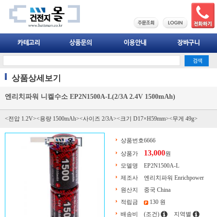
상품상세보기
엔리치파워 니켈수소 EP2N1500A-L(2/3A 2.4V 1500mAh)
<전압 1.2V><용량 1500mAh><사이즈 2/3A><크기 D17×H59mm><무게 49g>
상품번호
6666
13,000
상품가
원
모델명
EP2N1500A-L
제조사
엔리치파워 Enrichpower
원산지
중국 China
적립금
130 원
배송비
(조건)
지역별