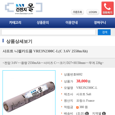
상품상세보기
샤프트 니켈카드뮴 VRE3N2300C-L(C 3.6V 2550mAh)
<전압 3.6V><용량 2550mAh><사이즈 C><크기 D27×H150mm><무게 226g>
상품번호
6692
38,000
상품가
원
모델명
VRE3N2300C-L
제조사
사프트 Saft
원산지
프랑스 France
적립금
380 원
배송비
(조건)
지역별