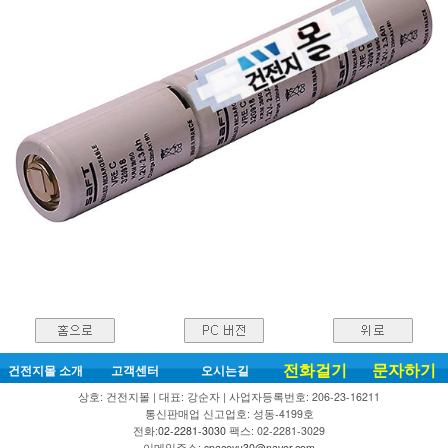
전화걸기
문자하기
건전지몰 소개
고객센터
오시는길
상호: 건전지몰 | 대표: 강순자 | 사업자등록번호: 206-23-16211
통신판매업 신고업호: 성동-4199호
전화:
02-2281-3030
팩스: 02-2281-3029
이메일주소:
spaceyu30@naver.com