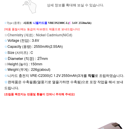
상세 정보를 확대해 보실 수 있습니다.
☆
Type (종류) :
샤프트
니켈카드뮴
VRE3N2300C-L(
C
3.6V 2550mAh)
[제품 품절시에는 동급의 타브랜드 제품으로 보내드립니다]
☆Chemistry (재료) : Nickel Cadmium(NiCd)
☆
Voltage (전압) : 3.6V
☆
Capacity (용량) : 2550mAh(2.55Ah)
☆
Size (사이즈) : C
☆
Diameter (직경) : 27mm
☆
Height (높이) : 150mm
☆
Weight (무게) : 226g(about)
☆
니카드 충전지 VRE-C2300(C 1.2V 2550mAh)3개를
직렬
로 조립하였습니다.
☆
완제품은
수축필름(열풍기로 열을가하면 수축됨)으로 포장 작업을 해서 보내
드립니다.
[조립품 팩전지는 반품및 환불이 안되니 주의해 주세요]