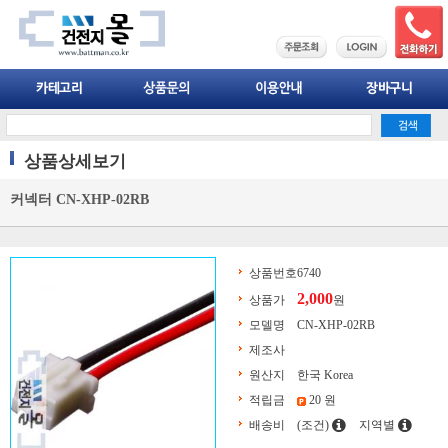
상품상세보기
커넥터 CN-XHP-02RB
상품번호
6740
2,000
상품가
원
모델명
CN-XHP-02RB
제조사
원산지
한국 Korea
적립금
20 원
배송비
(조건)
지역별