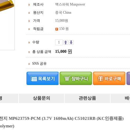
제조사
맥스파워 Maxpower
원산지
중국 China
가격
15,000
원
적립금
150 원
수량
원
15,000
총 상품 금액
SNS 공유
평
상품문의
관련상품
배
P623759-PCM (3.7V 1600mAh) C51021RB
(KC인증제품)
polymer)