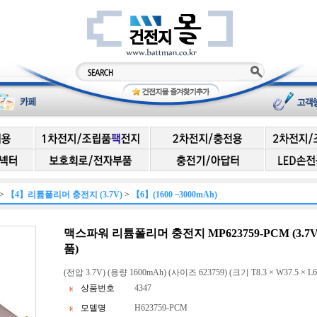
>
【4】리튬폴리머 충전지 (3.7V)
>
【6】(1600 ~3000mAh)
맥스파워 리튬폴리머 충전지 MP623759-PCM (3.7V 
품)
(전압 3.7V) (용량 1600mAh) (사이즈 623759) (크기 T8.3 × W37.5 × L6
상품번호
4347
모델명
H623759-PCM