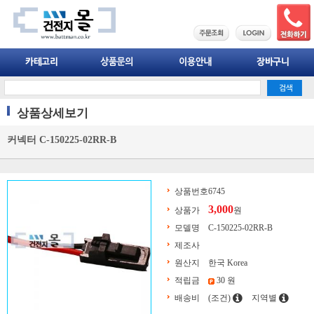
상품상세보기
커넥터 C-150225-02RR-B
상품번호
6745
3,000
상품가
원
모델명
C-150225-02RR-B
제조사
원산지
한국 Korea
적립금
30 원
배송비
(조건)
지역별