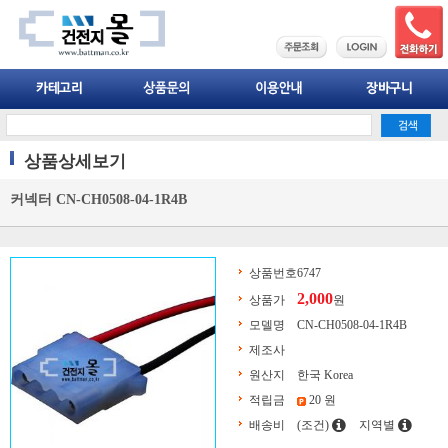
상품상세보기
커넥터 CN-CH0508-04-1R4B
상품번호
6747
2,000
상품가
원
모델명
CN-CH0508-04-1R4B
제조사
원산지
한국 Korea
적립금
20 원
배송비
(조건)
지역별