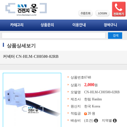
상품상세보기
커넥터 CN-HLM-CH0500-02RB
상품번호
6748
2,000
상품가
원
모델명
CN-HLM-CH0500-02RB
제조사
한림 Hanlim
원산지
한국 Korea
적립금
20 원
배송비
(조건)
지역별