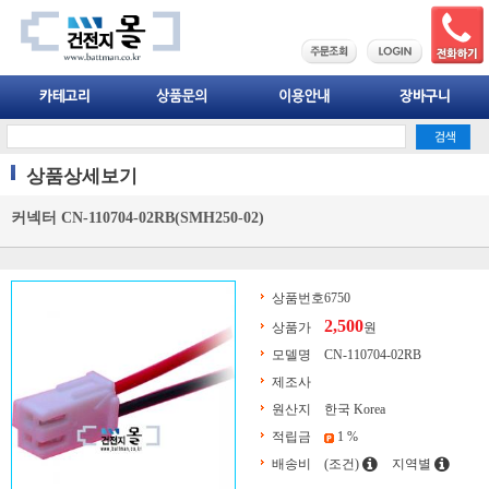
상품상세보기
커넥터 CN-110704-02RB(SMH250-02)
상품번호
6750
2,500
상품가
원
모델명
CN-110704-02RB
제조사
원산지
한국 Korea
적립금
1 %
배송비
(조건)
지역별