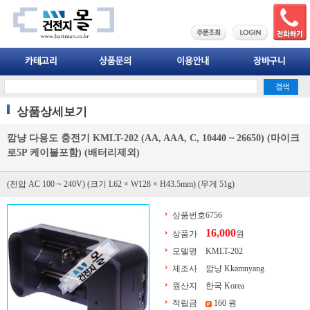
상품상세보기
깜냥 다용도 충전기 KMLT-202 (AA, AAA, C, 10440 ~ 26650) (마이크
로5P 케이블포함) (배터리제외)
(전압 AC 100 ~ 240V) (크기 L62 × W128 × H43.5mm) (무게 51g)
상품번호
6756
16,000
상품가
원
모델명
KMLT-202
제조사
깜냥 Kkamnyang
원산지
한국 Korea
적립금
160 원