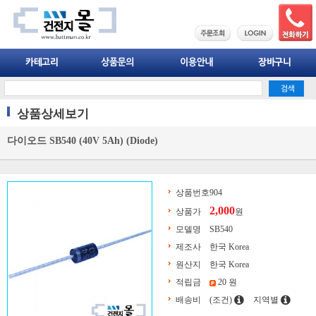
상품상세보기
다이오드 SB540 (40V 5Ah) (Diode)
상품번호
904
2,000
상품가
원
모델명
SB540
제조사
한국 Korea
원산지
한국 Korea
적립금
20 원
배송비
(조건)
지역별