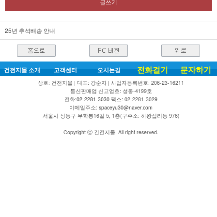
글쓰기
25년 추석배송 안내
전화걸기
문자하기
건전지몰 소개
고객센터
오시는길
상호: 건전지몰 | 대표: 강순자 | 사업자등록번호: 206-23-16211
통신판매업 신고업호: 성동-4199호
전화:
02-2281-3030
팩스: 02-2281-3029
이메일주소:
spaceyu30@naver.com
서울시 성동구 무학봉16길 5, 1층(구주소: 하왕십리동 976)
Copyright ⓒ 건전지몰. All right reserved.