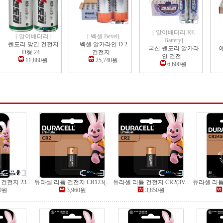
[ 알이배터리 RE
[ 알이배터리]
[ 벡셀 Bexel]
Battery]
쎈도리 망간 건전지
벡셀 알카라인 D 2
국산 쎈도리 알카라
D형 24...
건전지...
인 건전...
11,880원
25,740원
6,600원
전지 23...
듀라셀 리튬 건전지 CR123(...
듀라셀 리튬 건전지 CR2(3V...
듀라셀 리튬 
00원
3,960원
3,850원