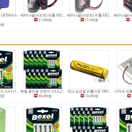
LR3N6AA-
에터나셀(샤프트) 리튬 ER2...
에터나셀(샤프트) 리튬 ER2...
에터나셀(샤프
17,000원
17,000원
00원
AAA (1...
벡셀 충전용 건전지 AAA (1...
국산 삼성셀 리튬이온 1865...
디티피 리튬
00원
80,000원
10,000원