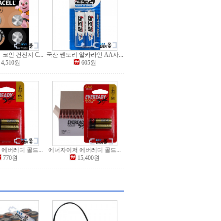
코인 건전지 C...
국산 쎈도리 알카라인 AA사...
4,510원
605원
에버레디 골드...
에너자이저 에버레디 골드...
770원
15,400원