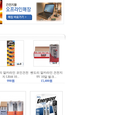
리 알카라인 코인건전
쎈도리 알카라인 건전지
지 LR44 10...
9V 10알 벌크...
990원
15,400원