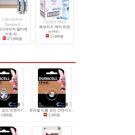
[ 에너자이저
[ 피앤지 P&G]
Energizer]
페브리즈 에어 린넨
에너자이저 얼티메
스카이...
이트 리...
25,800원
473,000원
코인 건전지 C...
듀라셀 리튬 코인 건전지 C...
3,960원
3,300원