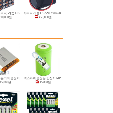
트) 리튬 ER2...
샤프트 리튬 LS25N17500-5R...
210,000원
450,000원
폴리머 충전지...
맥스파워 충전용 건전지 MP...
15,000원
15,000원