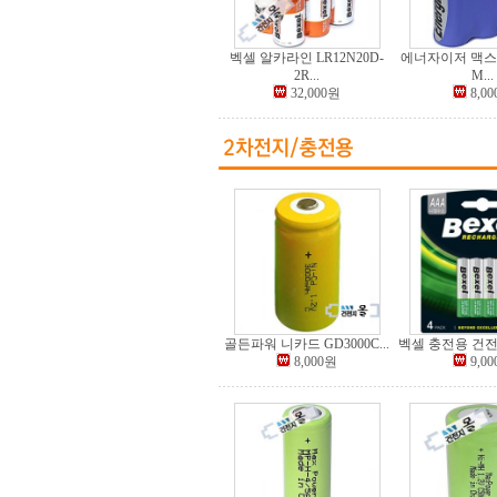
벡셀 알카라인 LR12N20D-
에너자이저 맥스 
2R...
M...
32,000원
8,0
골든파워 니카드 GD3000C...
벡셀 충전용 건전지 
8,000원
9,0