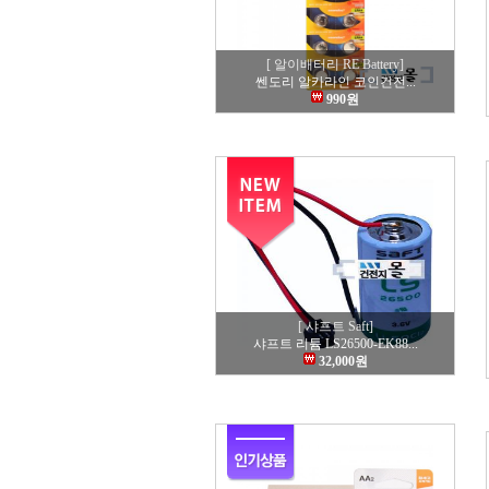
[ 알이배터리 RE Battery]
쎈도리 알카라인 코인건전...
990원
[ 샤프트 Saft]
샤프트 리튬 LS26500-EK88...
32,000원