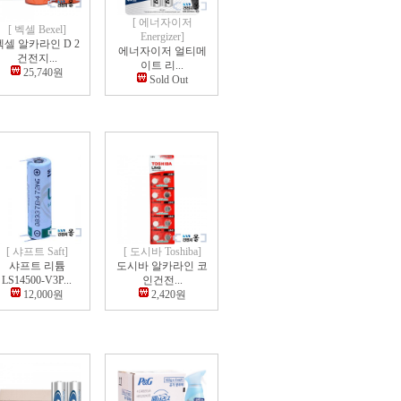
[ 에너자이저
[ 벡셀 Bexel]
Energizer]
벡셀 알카라인 D 2
에너자이저 얼티메
건전지...
이트 리...
25,740원
Sold Out
[ 샤프트 Saft]
[ 도시바 Toshiba]
샤프트 리튬
도시바 알카라인 코
LS14500-V3P...
인건전...
12,000원
2,420원