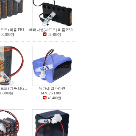
트) 리튬 ER1...
에터나셀(샤프트) 리튬 ER6...
100,800원
52,400원
트) 리튬 ER2...
듀라셀 알카라인
17,000원
MN12N1300...
40,400원