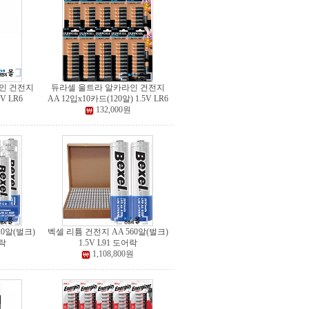
인 건전지
듀라셀 울트라 알카라인 건전지
V LR6
AA 12입x10카드(120알) 1.5V LR6
132,000원
0알(벌크)
벡셀 리튬 건전지 AA 560알(벌크)
어락
1.5V L91 도어락
1,108,800원