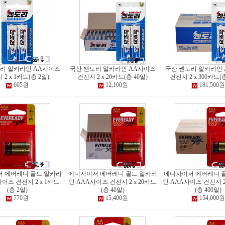
리 알카라인 AA사이즈
국산 쎈도리 알카라인 AA사이즈
국산 쎈도리 알카라인
 2 x 1카드(총 2알)
건전지 2 x 20카드(총 40알)
건전지 2 x 300카드(총
605원
12,100원
181,500원
 에버레디 골드 알카라
에너자이저 에버레디 골드 알카라
에너자이저 에버레디 
사이즈 건전지 2 x 1카드
인 AAA사이즈 건전지 2 x 20카드
인 AAA사이즈 건전지 2 
(총 2알)
(총 40알)
(총 400알)
770원
15,400원
154,000원