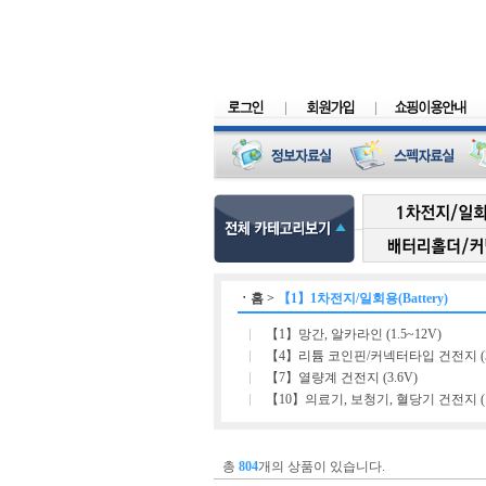
ㆍ
홈
>
【1】1차전지/일회용(Battery)
【1】망간, 알카라인 (1.5~12V)
【4】리튬 코인핀/커넥터타입 건전지 (3
【7】열량계 건전지 (3.6V)
【10】의료기, 보청기, 혈당기 건전지 (1.
총
804
개의 상품이 있습니다.