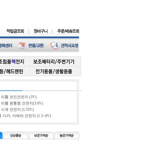
리튬 코인건전지 (3V)
리튬 원통형 건전지(3.6V)
시계 건전지 (1.55V)
】디카, 카메라 건전지 (1.5~6V)