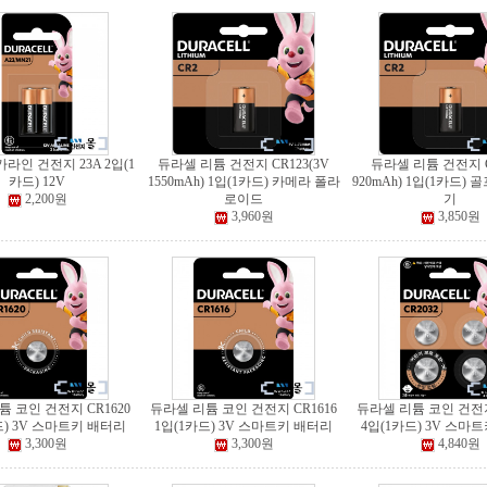
라인 건전지 23A 2입(1
듀라셀 리튬 건전지 CR123(3V
듀라셀 리튬 건전지 C
카드) 12V
1550mAh) 1입(1카드) 카메라 폴라
920mAh) 1입(1카드)
2,200원
로이드
기
3,960원
3,850원
 코인 건전지 CR1620
듀라셀 리튬 코인 건전지 CR1616
듀라셀 리튬 코인 건전지
드) 3V 스마트키 배터리
1입(1카드) 3V 스마트키 배터리
4입(1카드) 3V 스마
3,300원
3,300원
4,840원