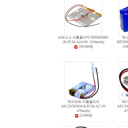
파워소스 리튬폴리머 H4N605084-
맥
2R-PCM-A(14.8V 3150mAh)
MP2N95
169,000원
15
에이파워 리튬폴리머
에
AEC2N503034-R-PCM-A(7.4V
AEC2N
470mAh)
4
25,000원