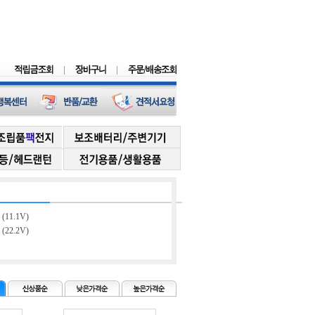
(11.1V)
(22.2V)