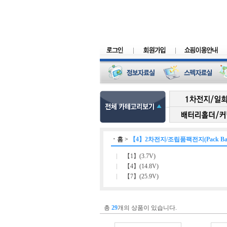
ㆍ
홈
>
【4】2차전지/조립품팩전지(Pack Batt
【1】(3.7V)
【4】(14.8V)
【7】(25.9V)
총
29
개의 상품이 있습니다.