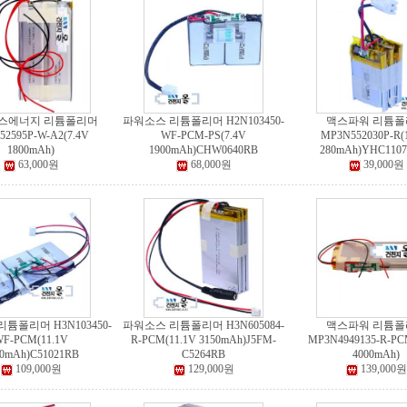
스에너지 리튬폴리머
파워소스 리튬폴리머 H2N103450-
맥스파워 리튬폴
52595P-W-A2(7.4V
WF-PCM-PS(7.4V
MP3N552030P-R(
1800mAh)
1900mAh)CHW0640RB
280mAh)YHC110
63,000원
68,000원
39,000원
튬폴리머 H3N103450-
파워소스 리튬폴리머 H3N605084-
맥스파워 리튬폴
F-PCM(11.1V
R-PCM(11.1V 3150mAh)J5FM-
MP3N4949135-R-PC
00mAh)C51021RB
C5264RB
4000mAh)
109,000원
129,000원
139,000원