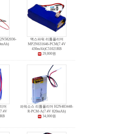
582036-
맥스파워 리튬폴리머
0mAh)
MP2N631646-PCM(7.4V
430mAh)C51021RB
29,800원
리머
파워소스 리튬폴리머 H2N483448-
7.4V
R-PCM-A(7.4V 820mAh)
1RB
34,000원