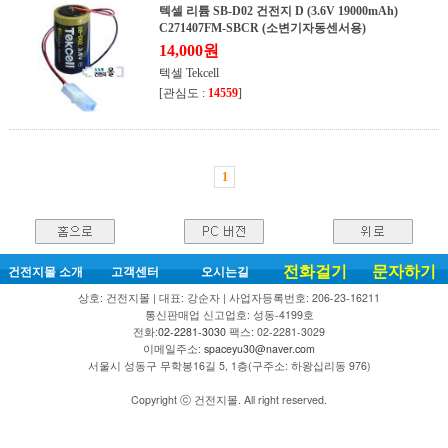
텍셀 리튬 SB-D02 건전지 D (3.6V 19000mAh)
C271407FM-SBCR (소변기자동센서용)
14,000원
텍셀 Tekcell
[관심도 :
14559
]
1
전화걸기
문자하기
건전지몰 소개
고객센터
오시는길
상호: 건전지몰 | 대표: 강순자 | 사업자등록번호: 206-23-16211
통신판매업 신고업호: 성동-4199호
전화:
02-2281-3030
팩스: 02-2281-3029
이메일주소:
spaceyu30@naver.com
서울시 성동구 무학봉16길 5, 1층(구주소: 하왕십리동 976)
Copyright ⓒ 건전지몰. All right reserved.