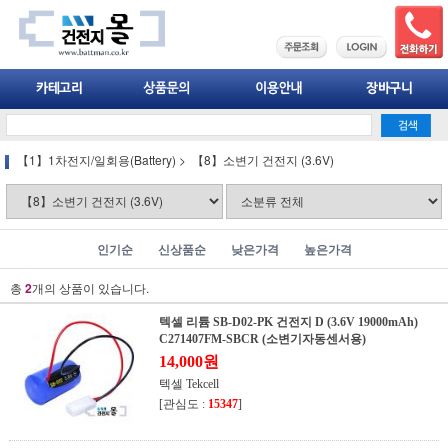
【1】1차전지/일회용(Battery)
>
【8】소변기 건전지 (3.6V)
인기순
신상품순
낮은가격
높은가격
총
2
개의 상품이 있습니다.
텍셀 리튬 SB-D02-PK 건전지 D (3.6V 19000mAh)
C271407FM-SBCR (소변기자동센서용)
14,000원
텍셀 Tekcell
[관심도 :
15347
]