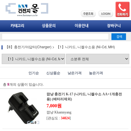
【8】충전기/아답터(Charger)
>
【1】니카드, 니켈수소용 (Ni-Cd, MH)
인기순
신상품순
낮은가격
높은가격
총
9
개의 상품이 있습니다.
깜냥 충전기 K-17 (니카드, 니켈수소 AA×1개충전
용) (배터리제외)
7,000원
깜냥 Kkamnyang
[관심도 :
34024
]