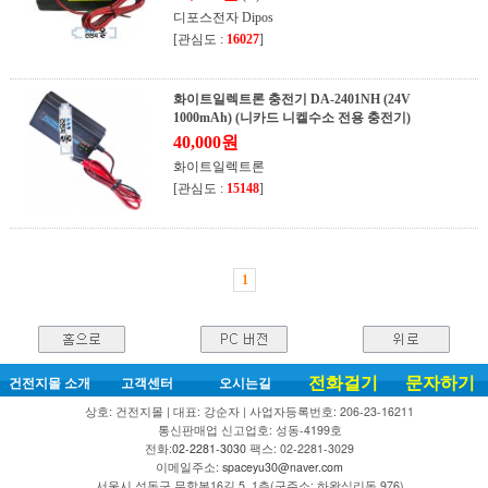
디포스전자 Dipos
[관심도 :
16027
]
화이트일렉트론 충전기 DA-2401NH (24V
1000mAh) (니카드 니켈수소 전용 충전기)
40,000원
화이트일렉트론
[관심도 :
15148
]
1
전화걸기
문자하기
건전지몰 소개
고객센터
오시는길
상호: 건전지몰 | 대표: 강순자 | 사업자등록번호: 206-23-16211
통신판매업 신고업호: 성동-4199호
전화:
02-2281-3030
팩스: 02-2281-3029
이메일주소:
spaceyu30@naver.com
서울시 성동구 무학봉16길 5, 1층(구주소: 하왕십리동 976)