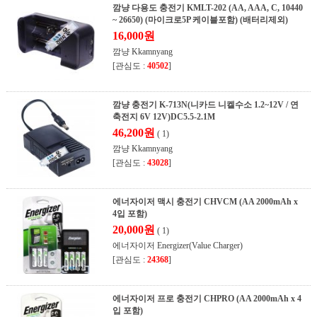
깜냥 다용도 충전기 KMLT-202 (AA, AAA, C, 10440
~ 26650) (마이크로5P 케이블포함) (배터리제외)
16,000원
깜냥 Kkamnyang
[관심도 :
40502
]
깜냥 충전기 K-713N(니카드 니켈수소 1.2~12V / 연
축전지 6V 12V)DC5.5-2.1M
46,200원
( 1)
깜냥 Kkamnyang
[관심도 :
43028
]
에너자이저 맥시 충전기 CHVCM (AA 2000mAh x
4입 포함)
20,000원
( 1)
에너자이저 Energizer(Value Charger)
[관심도 :
24368
]
에너자이저 프로 충전기 CHPRO (AA 2000mAh x 4
입 포함)