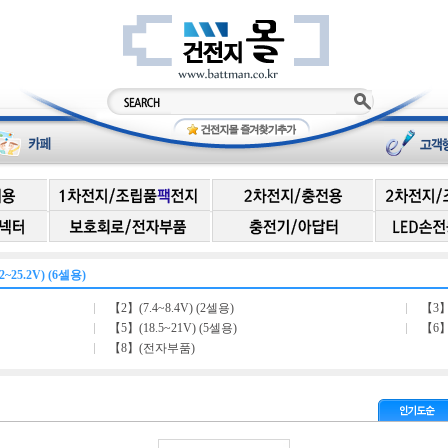
2~25.2V) (6셀용)
【2】(7.4~8.4V) (2셀용)
【3】
【5】(18.5~21V) (5셀용)
【6】(
【8】(전자부품)