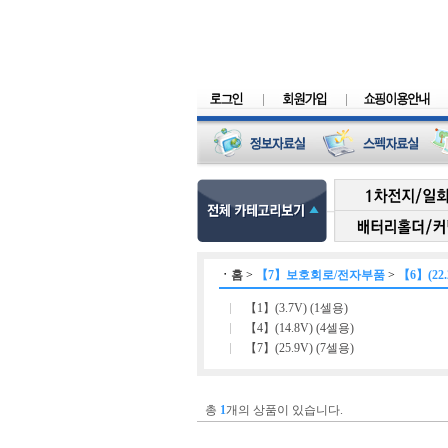
ㆍ
홈
>
【7】보호회로/전자부품
>
【6】(22.
【1】(3.7V) (1셀용)
【4】(14.8V) (4셀용)
【7】(25.9V) (7셀용)
총
1
개의 상품이 있습니다.