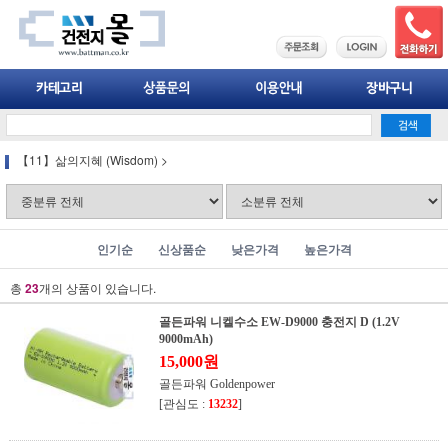
【11】삶의지혜 (Wisdom)
>
인기순
신상품순
낮은가격
높은가격
총
23
개의 상품이 있습니다.
골든파워 니켈수소 EW-D9000 충전지 D (1.2V
9000mAh)
15,000원
골든파워 Goldenpower
[관심도 :
13232
]