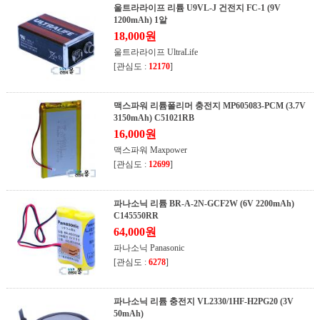
울트라라이프 리튬 U9VL-J 건전지 FC-1 (9V
1200mAh) 1알
18,000원
울트라라이프 UltraLife
[관심도 :
12170
]
맥스파워 리튬폴리머 충전지 MP605083-PCM (3.7V
3150mAh) C51021RB
16,000원
맥스파워 Maxpower
[관심도 :
12699
]
파나소닉 리튬 BR-A-2N-GCF2W (6V 2200mAh)
C145550RR
64,000원
파나소닉 Panasonic
[관심도 :
6278
]
파나소닉 리튬 충전지 VL2330/1HF-H2PG20 (3V
50mAh)