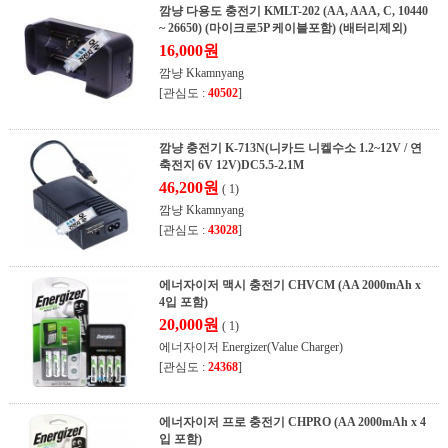
깜냥 다용도 충전기 KMLT-202 (AA, AAA, C, 10440
~ 26650) (마이크로5P 케이블포함) (배터리제외)
16,000원
깜냥 Kkamnyang
[관심도 :
40502
]
깜냥 충전기 K-713N(니카드 니켈수소 1.2~12V / 연
축전지 6V 12V)DC5.5-2.1M
46,200원
( 1)
깜냥 Kkamnyang
[관심도 :
43028
]
에너자이저 맥시 충전기 CHVCM (AA 2000mAh x
4입 포함)
20,000원
( 1)
에너자이저 Energizer(Value Charger)
[관심도 :
24368
]
에너자이저 프로 충전기 CHPRO (AA 2000mAh x 4
입 포함)