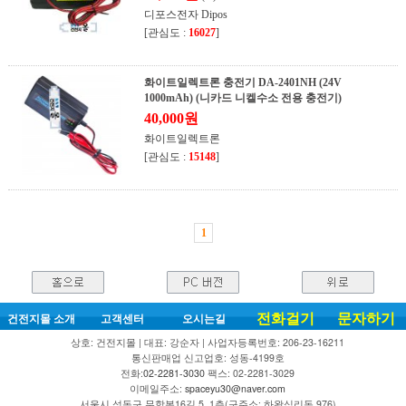
디포스전자 Dipos
[관심도 :
16027
]
화이트일렉트론 충전기 DA-2401NH (24V
1000mAh) (니카드 니켈수소 전용 충전기)
40,000원
화이트일렉트론
[관심도 :
15148
]
1
전화걸기
문자하기
건전지몰 소개
고객센터
오시는길
상호: 건전지몰 | 대표: 강순자 | 사업자등록번호: 206-23-16211
통신판매업 신고업호: 성동-4199호
전화:
02-2281-3030
팩스: 02-2281-3029
이메일주소:
spaceyu30@naver.com
서울시 성동구 무학봉16길 5, 1층(구주소: 하왕십리동 976)