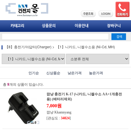
【8】충전기/아답터(Charger)
>
【1】니카드, 니켈수소용 (Ni-Cd, MH)
인기순
신상품순
낮은가격
높은가격
총
9
개의 상품이 있습니다.
깜냥 충전기 K-17 (니카드, 니켈수소 AA×1개충전
용) (배터리제외)
7,000원
깜냥 Kkamnyang
[관심도 :
34024
]