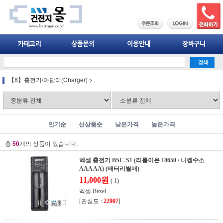
【8】충전기/아답터(Charger)
>
인기순
신상품순
낮은가격
높은가격
총
50
개의 상품이 있습니다.
벡셀 충전기 BSC-S1 (리튬이온 18650 / 니켈수소
AAA AA) (배터리별매)
11,000원
( 1)
벡셀 Bexel
[관심도 :
22907
]