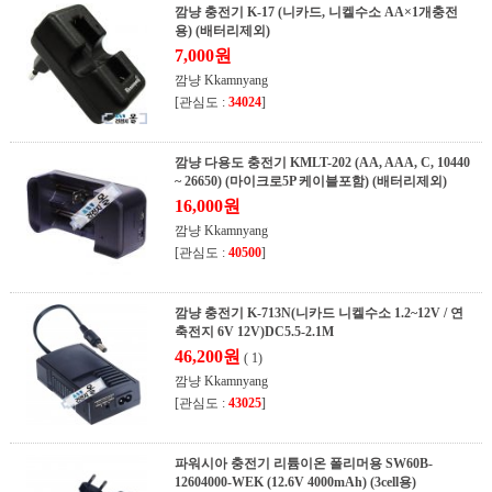
깜냥 충전기 K-17 (니카드, 니켈수소 AA×1개충전
용) (배터리제외)
7,000원
깜냥 Kkamnyang
[관심도 :
34024
]
깜냥 다용도 충전기 KMLT-202 (AA, AAA, C, 10440
~ 26650) (마이크로5P 케이블포함) (배터리제외)
16,000원
깜냥 Kkamnyang
[관심도 :
40500
]
깜냥 충전기 K-713N(니카드 니켈수소 1.2~12V / 연
축전지 6V 12V)DC5.5-2.1M
46,200원
( 1)
깜냥 Kkamnyang
[관심도 :
43025
]
파워시아 충전기 리튬이온 폴리머용 SW60B-
12604000-WEK (12.6V 4000mAh) (3cell용)