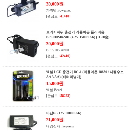
30,000원
파워넷 Powernet
[관심도 :
41410
]
브리지파워 충전기 리튬이온 폴리머용
BPL910S04N01 (4.2V 1500mAh) (1Cell용)
30,000원
BPL910S04N01
[관심도 :
42416
]
벡셀 LCD 충전기 BC-1 (리튬이온 18650 / 니켈수소
AAA AA) (배터리별매)
15,000원
벡셀 Bexel
[관심도 :
58223
]
아답터 (12V 5000mAh)
21,000원
태영전자 Taeyoung