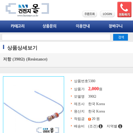
상품상세보기
저항 (390Ω) (Resistance)
상품번호
5380
2,000
상품가
원
모델명
390Ω
제조사
한국 Korea
원산지
한국 Korea
적립금
20 원
배송비
(조건)
지역별