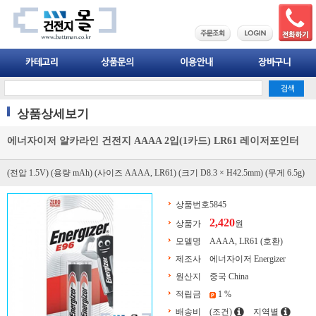
상품상세보기
에너자이저 알카라인 건전지 AAAA 2입(1카드) LR61 레이저포인터
(전압 1.5V) (용량 mAh) (사이즈 AAAA, LR61) (크기 D8.3 × H42.5mm) (무게 6.5g)
상품번호
5845
2,420
상품가
원
모델명
AAAA, LR61 (호환)
제조사
에너자이저 Energizer
원산지
중국 China
적립금
1 %
배송비
(조건)
지역별