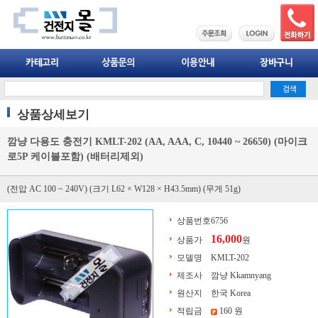
상품상세보기
깜냥 다용도 충전기 KMLT-202 (AA, AAA, C, 10440 ~ 26650) (마이크
로5P 케이블포함) (배터리제외)
(전압 AC 100 ~ 240V) (크기 L62 × W128 × H43.5mm) (무게 51g)
상품번호
6756
16,000
상품가
원
모델명
KMLT-202
제조사
깜냥 Kkamnyang
원산지
한국 Korea
적립금
160 원